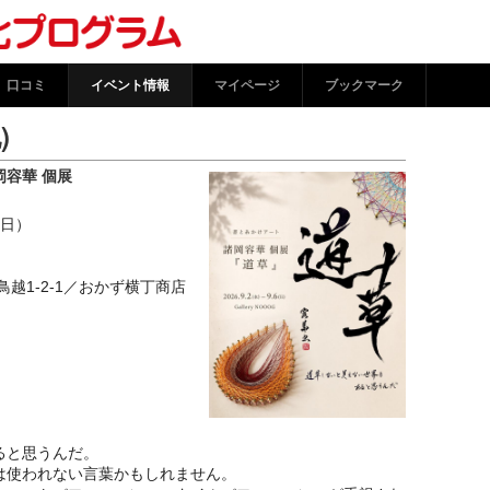
(その他) | 文化情報プラッ
口コミ
イベント情報
マイページ
ブックマーク
)
容華 個展
（日）
台東区鳥越1-2-1／おかず横丁商店
ると思うんだ。
は使われない言葉かもしれません。