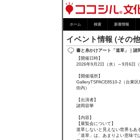
イベント情報 
ーム
ホーム
検索
新着情報
イベント情報 (その他
書と糸かけアート「道草」｜諸岡
【開催日時】
2026年9月2日（水）～9月6日
【開催場所】
GalleryTSPACE8510-2（
街内）
【出演者】
諸岡容華
【内容】
【展覧会について】
道草しないと見えない世界もあ
「道草」は、あまりよい意味で