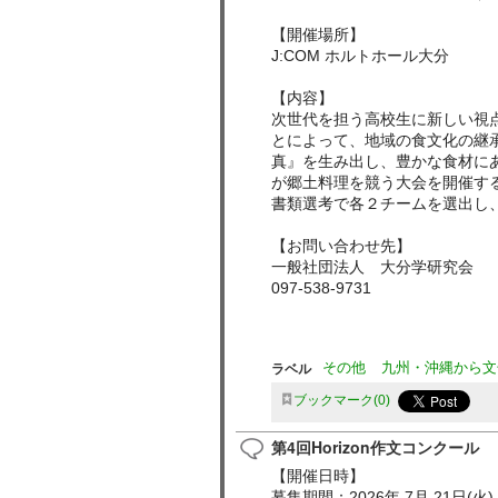
【開催場所】
J:COM ホルトホール大分
【内容】
次世代を担う高校生に新しい視
とによって、地域の食文化の継
真』を生み出し、豊かな食材に
が郷土料理を競う大会を開催す
書類選考で各２チームを選出し、
【お問い合わせ先】
一般社団法人 大分学研究会
097-538-9731
ラベル
その他
九州・沖縄から文
ブックマーク
0
第4回Horizon作文コンクール
【開催日時】
募集期間：2026年 7月 21日(火) 