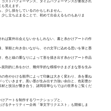
、コストパフォーマンス、タイムパフォーマンスが重視され
にも見えます。
ら、少し損をしているのかもしれません。
、少し立ち止まることで、初めて出会えるものもありま
ければ案外出会えないかもしれない、書と糸かけアートの作
味、筆順と向き合いながら、その文字に込める思いを筆と墨
け、色と線の重なりによって形を描き出す糸かけアート作品
へ規則的に糸をかけ、幾何学的な模様やさまざまな形を生み
糸の色やかける順序によって印象は大きく変わり、糸を重ね
がっていきます。黒い墨が生み出す力強い余白と、色彩豊か
素材と技法が響き合う、諸岡容華ならではの世界をご覧くだ
かけアートを制作するワークショップと、
上げるチャリティー企画「筆文字リクエスト」も開催しま