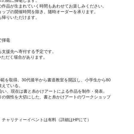
ズの紙に揮毫します。
の作品が生まれていく時間もあわせてお楽しみください。
ョップの開催時間を除き、随時オーダーを承ります。
ち帰りいただけます。
で揮毫
る支援先へ寄付する予定です。
いただく場合があります。
師範を取得。30代後半から書道教室を開設し、小学生から80
教えている。
出会い、現在は書と糸かけアートによる作品を制作・発表。
りの個性を大切にした、書と糸かけアートのワークショップ
、チャリティーイベントは有料（詳細はHPにて）