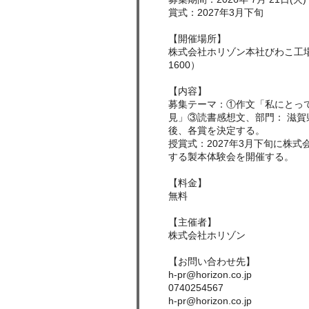
賞式：2027年3月下旬
【開催場所】
株式会社ホリゾン本社びわこ工
1600）
【内容】
募集テーマ：①作文「私にとっ
見」③読書感想文、部門： 滋
後、各賞を決定する。
授賞式：2027年3月下旬に株
する製本体験会を開催する。
【料金】
無料
【主催者】
株式会社ホリゾン
【お問い合わせ先】
h-pr@horizon.co.jp
0740254567
h-pr@horizon.co.jp