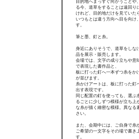
目的地へまっすぐ向かうことや
る今、道草をすることは遠回り
けれど、目的地だけを見ていた
いつもとは違う方向へ目を向け
す。
筆と墨、釘と糸。
身近にありそうで、道草をしな
品を展示・販売します。
会場では、文字の成り立ちや意
で表現した書作品と、
板に打った釘へ一本ずつ糸をか
が並びます。
糸かけアートは、板に打った釘
出す表現です。
同じ配置の釘を使っても、選ぶ
るごとに少しずつ模様が立ち上
な糸が描く緻密な模様。異なる
さい。
また、会期中には、ご自身で糸
ご希望の一文字をその場で書き
す。