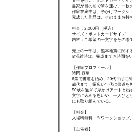
文字を伺い、ポストカードサイ
書家が目の前で筆を運び、一枚
作家在廊中は、糸かけワークシ
完成した作品は、そのままお持
料金：2,000円（税込）
サイズ：ポストカードサイズ
内容：ご希望の一文字をその場
売上の一部は、熊本地震に関す
※混雑時は、完成までお時間を
【作家プロフィール】
諸岡 容華
6歳で書道を始め、20代半ばに
歳代まで、幅広い年代に書道を
50歳を過ぎて糸かけアートと
文字に込める思いや、一人ひと
にも取り組んでいる。
【料金】
入場料無料 ※ワークショップ
【主催者】