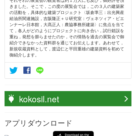
それぞれの展覧会の観覧者は約１万人にも及び，御好評を頂
きました。そこで，この度の展覧会では，この３人の建築家
の活動を，具体的な建築プロジェクト〈坂倉準三：出光興産
給油所関連施設，吉阪隆正＋Ｕ研究室：ヴェネツィア・ビエ
ンナーレ日本館，大髙正人：農協事務所建築〉に焦点を当て
て，各人がどのようにプロジェクトに向き合い，試行錯誤を
重ね，発想を膨らませたのか，その情熱を過去の展覧会で御
紹介できなかった資料群を通じてお伝えします。あわせて，
新規収蔵資料として，渡辺仁と平田重雄の建築資料を初めて
御紹介します。
kokosil.net
アプリダウンロード