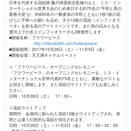
日本を代表する花絵師 藤川靖彦総合監修のもと、ミス・イン
ターナショナル世界大会のため来日する約75名の“平和と美の
親善大使”が、約600名の一般参加の市民とともに1枚1枚の花
びらに平和への願いを込め、大小12枚の花絵（インフィオラ
ータ）を創る花のアートイベントです。また初の試みとなる
運河上での水上インフィオラータも2枚創作します。
■開催名称：フラワーピース
http://infiorata88.com/flowerpeace/
■開催期間：2017年10月28日（土）～11月3日（金）
■開催会場：天王洲キャナルイースト
☆「フラワーピース」オープニングセレモニー
「フラワーピース」のオープニングセレモニーを、ミス・イ
ンターナショナル世界代表約75名とともに、素敵なゲストも
お招きし開催します。また花絵のライトアップもお楽しみく
ださい。
日時：10月28日（土） 17：00～
☆花絵ライトアップ
期間中、会場内に創られた花絵12枚がライトアップされ、昼
間とは違う幻想的な花絵が演出されます。
日時：10月28日（土）～11月3日（金） 17：00～22：00
※最終日は21時まで