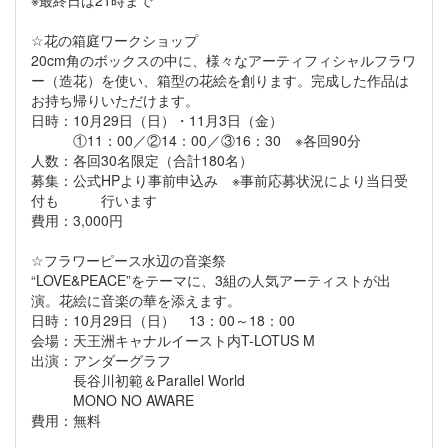
☆花の箱庭ワークショップ
20cm角のボックスの中に、様々なアーティフィシャルフラワ
ー（造花）を使い、箱型の花絵を創ります。完成した作品は
お持ち帰りいただけます。
日時：10月29日（日）・11月3日（金）
①11：00／②14：00／③16：30 ※各回90分
人数：各回30名限定（合計180名）
募集：公式HPより事前申込み ※事前応募状況により当日受
付も 行います
費用：3,000円
☆フラワーピース水辺の音楽祭
“LOVE&PEACE”をテーマに、3組の人気アーティストが出
演。花絵に音楽の華を添えます。
日時：10月29日（日） 13：00～18：00
会場：天王洲キャナルイースト内T-LOTUS M
出演：アンダーグラフ
長谷川初範＆Parallel World
MONO NO AWARE
費用：無料