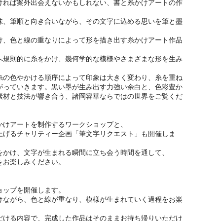
ければ案外出会えないかもしれない、書と糸かけアートの作
味、筆順と向き合いながら、その文字に込める思いを筆と墨
け、色と線の重なりによって形を描き出す糸かけアート作品
へ規則的に糸をかけ、幾何学的な模様やさまざまな形を生み
糸の色やかける順序によって印象は大きく変わり、糸を重ね
がっていきます。黒い墨が生み出す力強い余白と、色彩豊か
素材と技法が響き合う、諸岡容華ならではの世界をご覧くだ
かけアートを制作するワークショップと、
上げるチャリティー企画「筆文字リクエスト」も開催しま
をかけ、文字が生まれる瞬間に立ち会う時間を通して、
をお楽しみください。
ョップを開催します。
けながら、色と線が重なり、模様が生まれていく過程をお楽
だける内容で、完成した作品はそのままお持ち帰りいただけ