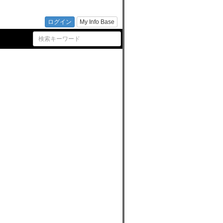
ム
ログイン
My Info Base