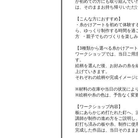
が初めての方にも取り組んでい
は、そのままお持ち帰りいただ
【こんな方におすすめ】
・糸かけアートを初めて体験す
ら、ゆっくり制作する時間を過
方 ・親子でものづくりを楽し
【3種類から選べる糸かけアー
ワークショップでは、当日ご用
す。
絵柄を選んだ後、お好みの糸を
上げていきます。
それぞれの絵柄や完成イメージ
※材料の在庫や当日の状況によ
※絵柄や糸の色は、予告なく変
【ワークショップ内容】
板にあらかじめ打たれた釘へ、
講師が制作の進め方をご説明し
釘打ち済みの板や糸、制作に使
完成した作品は、当日そのまま