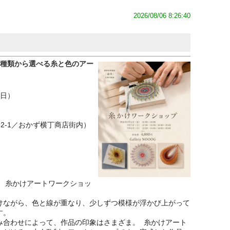
2026/08/06 8:26:40
3種類から選べる糸と色のアー
（日）
越1-2-1／おかず横丁商店街内）
中、糸かけアートワークショッ
けながら、色と線が重なり、少しずつ模様が浮かび上がって
す。
み合わせによって、作品の印象はさまざま。 糸かけアート