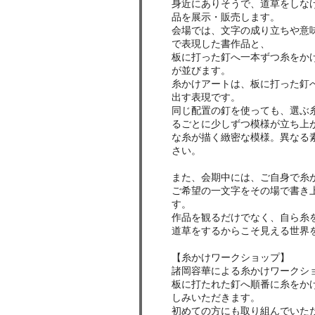
身近にありそうで、道草をしな
品を展示・販売します。
会場では、文字の成り立ちや意
で表現した書作品と、
板に打った釘へ一本ずつ糸をか
が並びます。
糸かけアートは、板に打った釘
出す表現です。
同じ配置の釘を使っても、選ぶ
るごとに少しずつ模様が立ち上
な糸が描く緻密な模様。異なる
さい。
また、会期中には、ご自身で糸
ご希望の一文字をその場で書き
す。
作品を観るだけでなく、自ら糸
道草をするからこそ見える世界
【糸かけワークショップ】
諸岡容華による糸かけワークシ
板に打たれた釘へ順番に糸をか
しみいただきます。
初めての方にも取り組んでいた