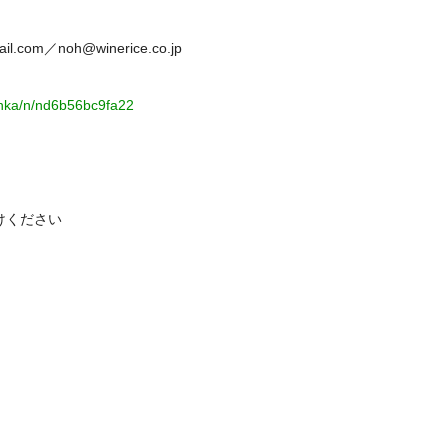
ail.com／noh@winerice.co.jp
unka/n/nd6b56bc9fa22
けください