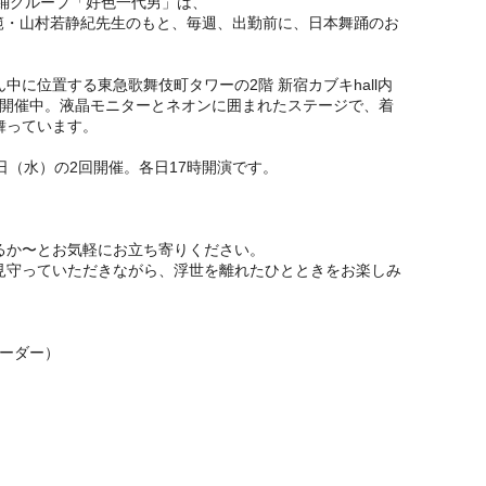
日本舞踊グループ「好色一代男」は、
師範・山村若静紀先生のもと、毎週、出勤前に、日本舞踊のお
中に位置する東急歌舞伎町タワーの2階 新宿カブキhall内
舞会を開催中。液晶モニターとネオンに囲まれたステージで、着
舞っています。
19日（水）の2回開催。各日17時開演です。
るか〜とお気軽にお立ち寄りください。
見守っていただきながら、浮世を離れたひとときをお楽しみ
オーダー）