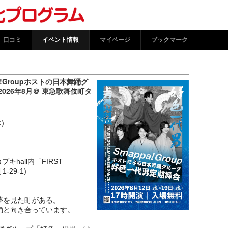
| 文化情報プラットフォー
口コミ
イベント情報
マイページ
ブックマーク
!Groupホストの日本舞踊グ
026年8月＠ 東急歌舞伎町タ
)
hall内「FIRST
-29-1)
夢を見た町がある。
踊と向き合っています。