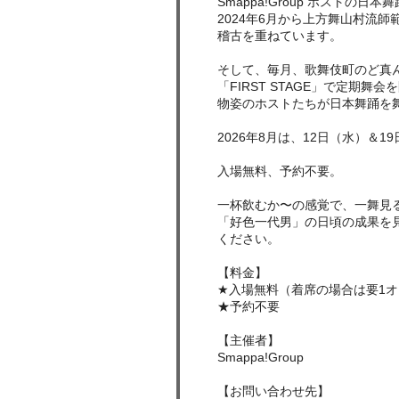
Smappa!Group ホストの
2024年6月から上方舞山村流
稽古を重ねています。
そして、毎月、歌舞伎町のど真ん
「FIRST STAGE」で定期
物姿のホストたちが日本舞踊を
2026年8月は、12日（水）＆
入場無料、予約不要。
一杯飲むか〜の感覚で、一舞見
「好色一代男」の日頃の成果を
ください。
【料金】
★入場無料（着席の場合は要1
★予約不要
【主催者】
Smappa!Group
【お問い合わせ先】