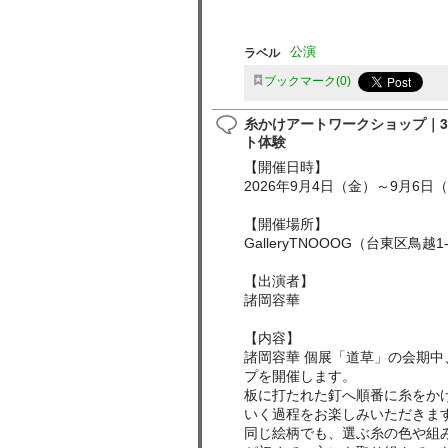
ラベル
公演
ブックマーク
0
糸かけアートワークショップ｜
ト体験
【開催日時】
2026年9月4日（金）～9月6日
【開催場所】
GalleryTNOOOG（台東区鳥
【出演者】
諸岡容華
【内容】
諸岡容華 個展「道草」の会期
プを開催します。
板に打たれた釘へ順番に糸をか
いく過程をお楽しみいただきま
同じ絵柄でも、選ぶ糸の色や組