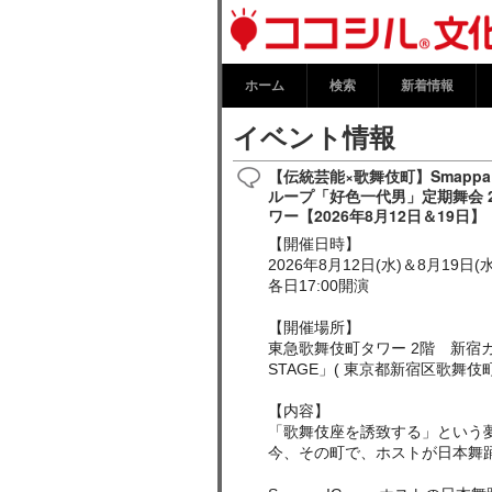
イベント情報 
ホーム
検索
新着情報
イベント情報
【伝統芸能×歌舞伎町】Smappa
ループ「好色一代男」定期舞会 2
ワー【2026年8月12日＆19日】
【開催日時】
2026年8月12日(水)＆8月19日(水
各日17:00開演
【開催場所】
東急歌舞伎町タワー 2階 新宿カブキ
STAGE」( 東京都新宿区歌舞伎町1
【内容】
「歌舞伎座を誘致する」という
今、その町で、ホストが日本舞