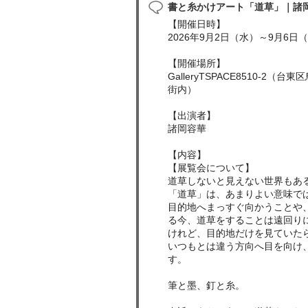
書と糸かけアート「道草」｜諸岡
【開催日時】
2026年9月2日（水）～9月6日
【開催場所】
GalleryTSPACE8510-2（
街内）
【出演者】
諸岡容華
【内容】
【展覧会について】
道草しないと見えない世界もあ
「道草」は、あまりよい意味で
目的地へまっすぐ向かうことや
る今、道草をすることは遠回り
けれど、目的地だけを見ていた
いつもとは違う方向へ目を向け
す。
筆と墨、釘と糸。