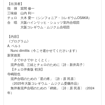
【出演者】
指 揮 當間 修一
三味線 山内 利一
チェロ 大木 愛一（シンフォニア・コレギウムOSAKA）
合 唱 大阪ハインリッヒ・シュッツ室内合唱団
大阪コレギウム・ムジクム合唱団
【内容】
《プログラム》
A. ペルト
Nunc dimittis（今こそ逝かせてくださいます）
新実徳英
「さでやさでや とくとく」
混声合唱、三絃とチェロのために〔詩：新井高子〕
【チェロ伴奏版 初演】
寺嶋陸也
混声合唱のための「星の疼」〔詩：原 民喜〕
（2025年大阪コレギウム・ムジクム委嘱作品）
無伴奏混声合唱のための「碑銘」〔詩：原 民喜〕（2024
年）