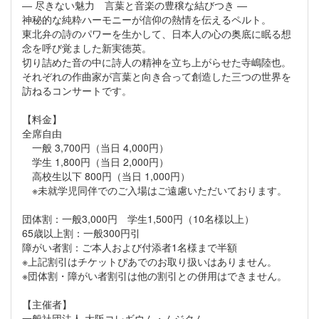
― 尽きない魅力 言葉と音楽の豊穣な結びつき ―
神秘的な純粋ハーモニーが信仰の熱情を伝えるペルト。
東北弁の詩のパワーを生かして、日本人の心の奥底に眠る想
念を呼び覚ました新実徳英。
切り詰めた音の中に詩人の精神を立ち上がらせた寺嶋陸也。
それぞれの作曲家が言葉と向き合って創造した三つの世界を
訪ねるコンサートです。
【料金】
全席自由
一般 3,700円（当日 4,000円）
学生 1,800円（当日 2,000円）
高校生以下 800円（当日 1,000円）
※未就学児同伴でのご入場はご遠慮いただいております。
団体割：一般3,000円 学生1,500円（10名様以上）
65歳以上割：一般300円引
障がい者割：ご本人および付添者1名様まで半額
※上記割引はチケットぴあでのお取り扱いはありません。
※団体割・障がい者割引は他の割引との併用はできません。
【主催者】
一般社団法人 大阪コレギウム・ムジクム