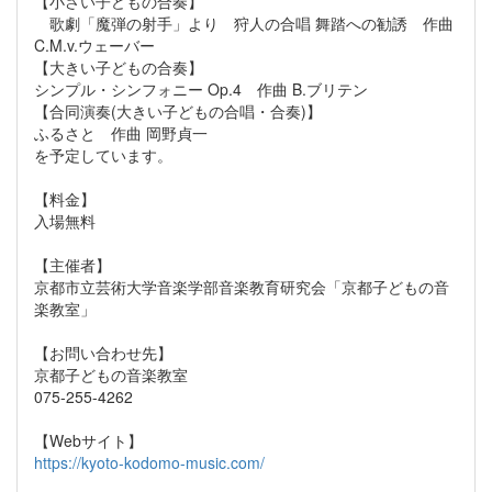
【小さい子どもの合奏】
歌劇「魔弾の射手」より 狩人の合唱 舞踏への勧誘 作曲
C.M.v.ウェーバー
【大きい子どもの合奏】
シンプル・シンフォニー Op.4 作曲 B.ブリテン
【合同演奏(大きい子どもの合唱・合奏)】
ふるさと 作曲 岡野貞一
を予定しています。
【料金】
入場無料
【主催者】
京都市立芸術大学音楽学部音楽教育研究会「京都子どもの音
楽教室」
【お問い合わせ先】
京都子どもの音楽教室
075-255-4262
【Webサイト】
https://kyoto-kodomo-music.com/