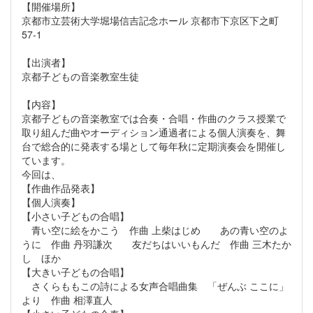
【開催場所】
京都市立芸術大学堀場信吉記念ホール 京都市下京区下之町
57-1
【出演者】
京都子どもの音楽教室生徒
【内容】
京都子どもの音楽教室では合奏・合唱・作曲のクラス授業で
取り組んだ曲やオーディション通過者による個人演奏を、舞
台で総合的に発表する場として毎年秋に定期演奏会を開催し
ています。
今回は、
【作曲作品発表】
【個人演奏】
【小さい子どもの合唱】
青い空に絵をかこう 作曲 上柴はじめ あの青い空のよ
うに 作曲 丹羽謙次 友だちはいいもんだ 作曲 三木たか
し ほか
【大きい子どもの合唱】
さくらももこの詩による女声合唱曲集 「ぜんぶ ここに」
より 作曲 相澤直人