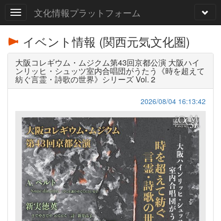
文化情報プラットフォーム
イベント情報 (関西元気文化圏)
大阪コレギウム・ムジクム第43回京都公演 大阪ハイ
ンリッヒ・シュッツ室内合唱団がうたう《時を超えて
紡ぐ言霊・詩歌の世界》シリーズ Vol. 2
2026/08/04 16:13:42