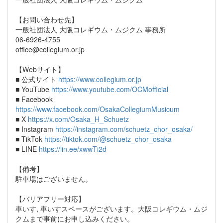
【お問い合わせ先】
一般社団法人 大阪コレギウム・ムジクム 事務所
06-6926-4755
office@collegium.or.jp
【Webサイト】
■ 公式サイト
https://www.collegium.or.jp
■ YouTube
https://www.youtube.com/OCMofficial
■ Facebook
https://www.facebook.com/OsakaCollegiumMusicum
■ X
https://x.com/Osaka_H_Schuetz
■ Instagram
https://instagram.com/schuetz_chor_osaka/
■ TikTok
https://tiktok.com/@schuetz_chor_osaka
■ LINE
https://lin.ee/xwwTi2d
【備考】
駐車場はございません。
【バリアフリー対応】
車いす, 車いすスペースがございます。大阪コレギウム・ムジ
クムまで事前にお申し込みください。