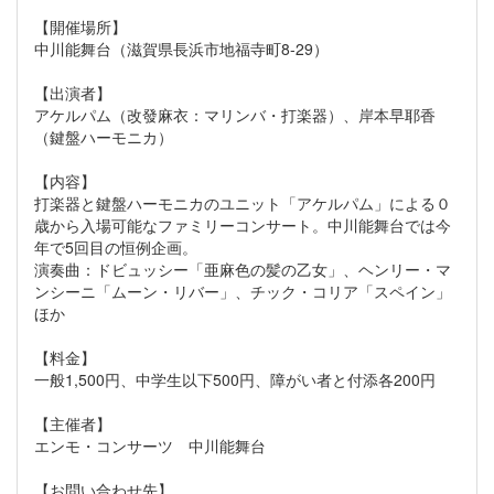
【開催場所】
中川能舞台（滋賀県長浜市地福寺町8-29）
【出演者】
アケルパム（改發麻衣：マリンバ・打楽器）、岸本早耶香
（鍵盤ハーモニカ）
【内容】
打楽器と鍵盤ハーモニカのユニット「アケルパム」による０
歳から入場可能なファミリーコンサート。中川能舞台では今
年で5回目の恒例企画。
演奏曲：ドビュッシー「亜麻色の髪の乙女」、ヘンリー・マ
ンシーニ「ムーン・リバー」、チック・コリア「スペイン」
ほか
【料金】
一般1,500円、中学生以下500円、障がい者と付添各200円
【主催者】
エンモ・コンサーツ 中川能舞台
【お問い合わせ先】