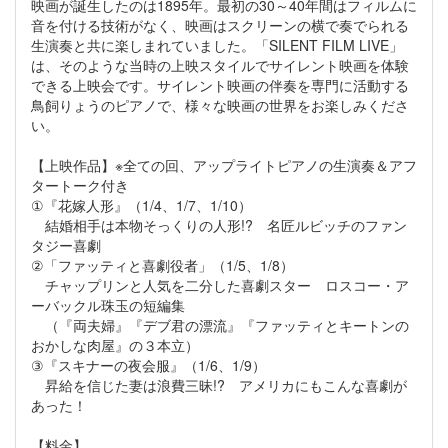
映画が誕生したのは1895年。最初の30～40年間はフィルムに
音を付ける技術がなく、映画はスクリーンの横で奏でられる
生演奏と共に楽しまれていました。「SILENT FILM LIVE」
は、そのような当時の上映スタイルでサイレント映画を体験
できる上映会です。サイレント映画の伴奏を専門に活動する
鳥飼りょうのピアノで、様々な映画の世界をお楽しみくださ
い。
【上映作品】※全ての回、アップライトピアノの生演奏＆アフ
タートーク付き
①『花嫁人形』（1/4、1/7、1/10）
結婚相手は本物そっくりの人形!? 名匠ルビッチのファン
タジー喜劇
②「ファッティと喜劇役者」（1/5、1/8）
チャップリンと人気を二分した喜劇スター ロスコー・ア
ーバックル珠玉の短編集
（『両夫婦』『デブ君の漂流』『ファッティとキートンの
おかしな肉屋』の３本立）
③『スキナーの夜会服』（1/6、1/9）
昇給を信じた妻は浪費三昧!? アメリカにもこんな喜劇が
あった！
【料金】