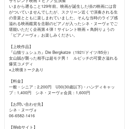
サイレント映画 × ピアノ生演奏
いまから遡ること129年前。映画が誕生した頃の映画には音
がついていませんでしたが、スクリーン近くで演奏される生
の音楽とともに楽しまれていました。そんな当時のライブ感
溢れる映画鑑賞を念願のピアノが入ったシネ・ヌーヴォでご
堪能いただく企画第４弾！サイレント映画 × 鳥飼りょうの
「ピアノーヴォ」お楽しみください。
【上映作品】
『山猫リュシュカ』Die Bergkatze（1921/ドイツ/85分）
女山賊が襲った相手は超モテ男！ ルビッチの可愛さ溢れる
爆笑コメディ
※上映後トークあり
【料金】
一般・シニア：2,200円 U30(30歳以下)・ハンディキャッ
プ：1,400円 シネ・ヌーヴォ会員：1,600円
【お問い合わせ先】
シネ・ヌーヴォ
06-6582-1416
【Webサイト】