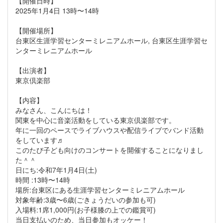
【開催日時】
2025年1月4日 13時〜14時
【開催場所】
台東区生涯学習センターミレニアムホール, 台東区生涯学習セ
ンターミレニアムホール
【出演者】
東京倶楽部
【内容】
みなさん、こんにちは！
関東を中心に音楽活動をしている東京倶楽部です。
年に一回のペースでライブハウスや配信ライブでバンド活動
をしています♬
このたび子ども向けのコンサートを開催することになりまし
た＾＾
日にち:令和7年1月4日(土)
時間 :13時〜14時
場所:台東区にある生涯学習センターミレニアムホール
対象年齢:3歳〜6歳(ごきょうだいの参加も可)
入場料:1席1,000円(お子様膝の上での鑑賞可)
当日支払いのため、当日参加もオッケー！