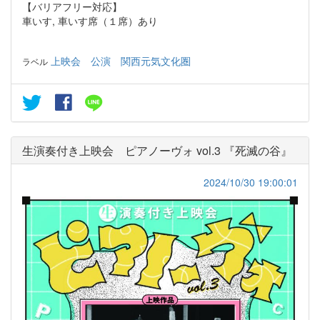
【バリアフリー対応】
車いす, 車いす席（１席）あり
上映会
公演
関西元気文化圏
ラベル
生演奏付き上映会 ピアノーヴォ vol.3 『死滅の谷』
2024/10/30 19:00:01