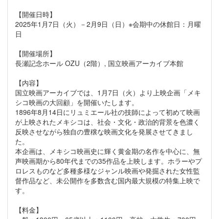
【開催日時】
2025年1月7日（火）－2月9日（日）※会期中の休館日：月曜
日
【開催場所】
長瀬記念ホール OZU（2階）, 国立映画アーカイブ本館
【内容】
国立映画アーカイブでは、1月7日（火）より上映企画「メキ
シコ映画の大回顧」を開催いたします。
1896年8月14日にリュミエール社の技師によって初めて映画
が上映されたメキシコは、社会・文化・政治的背景を色濃く
反映させながら独自の豊穣な映画文化を発展させてきまし
た。
本企画は、メキシコ映画史に輝く黄金期の名作を中心に、無
声映画期から80年代までの35作品を上映します。ホラーやプ
ロレスものなど多種多様なジャンル映画や発掘された女性監
督作品など、未公開作を多数含む国内最大規模の特集上映で
す。
【料金】