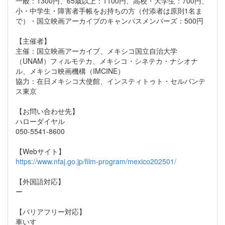
一般：1300円、65歳以上：1100円、高校・大学生：700円、
小・中学生・障害者手帳をお持ちの方（付添者は原則1名ま
で）・国立映画アーカイブのキャンパスメンバーズ：500円
【主催者】
主催：国立映画アーカイブ、メキシコ国立自治大学
（UNAM）フィルモテカ、メキシコ・シネテカ・ナシオナ
ル、メキシコ映画機構（IMCINE）
協力：在日メキシコ大使館、インスティトゥト・セルバンテ
ス東京
【お問い合わせ先】
ハローダイヤル
050-5541-8600
【Webサイト】
https://www.nfaj.go.jp/film-program/mexico202501/
【外国語対応】
ー
【バリアフリー対応】
車いす