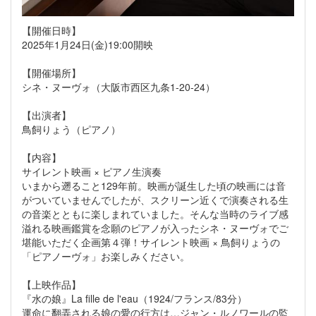
【開催日時】
2025年1月24日(金)19:00開映
【開催場所】
シネ・ヌーヴォ（大阪市西区九条1-20-24）
【出演者】
鳥飼りょう（ピアノ）
【内容】
サイレント映画 × ピアノ生演奏
いまから遡ること129年前。映画が誕生した頃の映画には音
がついていませんでしたが、スクリーン近くで演奏される生
の音楽とともに楽しまれていました。そんな当時のライブ感
溢れる映画鑑賞を念願のピアノが入ったシネ・ヌーヴォでご
堪能いただく企画第４弾！サイレント映画 × 鳥飼りょうの
「ピアノーヴォ」お楽しみください。
【上映作品】
『水の娘』La fille de l'eau（1924/フランス/83分）
運命に翻弄される娘の愛の行方は…ジャン・ルノワールの監