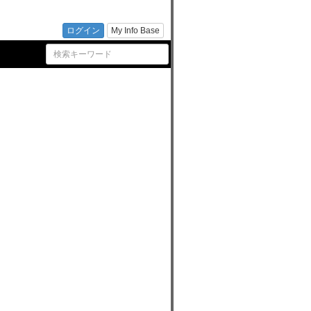
| 文
ログイン
My Info Base