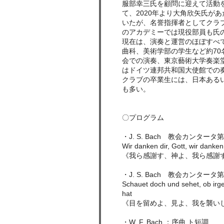
服部幸三氏を顧問に迎えて活動
て、2020年より大角欣矢氏が
いたが、名誉指揮者としてクラ
のアカデミーでは現役部員も氏
現在は、演奏と運営のほぼすべ
曲科、美術学部の学生など約7
会での演奏、東京藝術大学奏楽
はドイツ連邦共和国大使館での
クラブの卒業生には、日本ある
も多い。
〇プログラム
・J. S. Bach 教会カンタータ第
Wir danken dir, Gott, wir danken
《我ら感謝す、神よ、我ら感謝す
・J. S. Bach 教会カンタータ第
Schauet doch und sehet, ob irg
hat
《目を留めよ、見よ、我を襲いし
・W. F. Bach ：序曲 ト短調