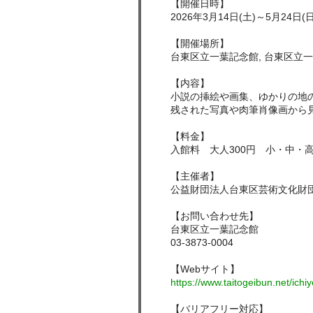
【開催日時】
2026年3月14日(土)～5月24日(日
【開催場所】
台東区立一葉記念館, 台東区立
【内容】
小説の挿絵や画集、ゆかりの地
残された写真や肉筆肖像画から
【料金】
入館料 大人300円 小・中・高
【主催者】
公益財団法人台東区芸術文化財
【お問い合わせ先】
台東区立一葉記念館
03-3873-0004
【Webサイト】
https://www.taitogeibun.net/ichiy
【バリアフリー対応】