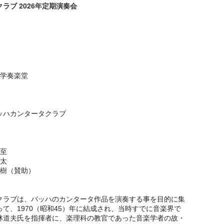
ラブ 2026年定期演奏会
大学奏楽堂
ッハカンタータクラブ
至
雄太
樹（賛助）
クラブは、バッハのカンタータ作品を演奏する事を目的に集
て、1970（昭和45）年に結成され、当時すでに音楽界で
林道夫氏を指揮者に、楽理科の教官であった音楽学者の故・