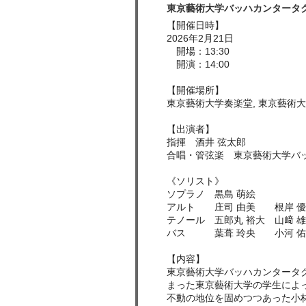
東京藝術大学バッハカンタータク
【開催日時】
2026年2月21日
開場：13:30
開演：14:00
【開催場所】
東京藝術大学奏楽堂, 東京藝術
【出演者】
指揮 酒井 弦太郎
合唱・管弦楽 東京藝術大学バ
《ソリスト》
ソプラノ 黒島 萌絵
アルト 庄司 由美 根岸 優
テノール 五郎丸 裕大 山﨑 
バス 葉葺 玲央 小河 佑
【内容】
東京藝術大学バッハカンタータ
まった東京藝術大学の学生によっ
不動の地位を固めつつあった小