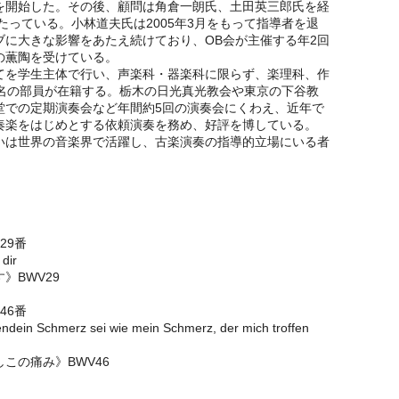
を開始した。その後、顧問は角倉一朗氏、土田英三郎氏を経
あたっている。小林道夫氏は2005年3月をもって指導者を退
ブに大きな影響をあたえ続けており、OB会が主催する年2回
の薫陶を受けている。
てを学生主体で行い、声楽科・器楽科に限らず、楽理科、作
0名の部員が在籍する。栃木の日光真光教会や東京の下谷教
堂での定期演奏会など年間約5回の演奏会にくわえ、近年で
奏楽をはじめとする依頼演奏を務め、好評を博している。
いは世界の音楽界で活躍し、古楽演奏の指導的立場にいる者
29番
 dir
》BWV29
46番
endein Schmerz sei wie mein Schmerz, der mich troffen
この痛み》BWV46