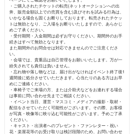
・ご購入されたチケットの転売(ネットオークションへの出
奔、販売金額以上での売買を含む)及びそれを試みる行為は、
いかなる場合も固くお断りしております。転売されたチケッ
トは無効となり、ご入場をお断りいたしますので、あらかじ
めご了承ください。
・受付期間・入金期間は必ずお守りください。期間外のお手
続きはすべて無効となります。
また期間外のお問合せは対応できませんのでご注意くださ
い。
・会場では、貴重品は自己管理をお願いいたします。万が一
紛失されても責任は負いません。
・忘れ物や落し物などは、届け出がなければイベント終了後1
週間後に処分させていただきます。心当たりのある方はお早
めにご連絡ください。
・車椅子でご来場の方、または介助犬などをお連れする場合
は事前に問い合わせ先までご相談ください。
・イベント当日、運営・マスコミ・メディアの撮影・取材・
配信をさせていただく可能性がございます。その際、お客様
が写真・映像等に映り込む可能性がございます。予めご了承
ください。
・キャスト・出演者へのプレゼント・ファンレター・祝い
花・楽屋花等のお受け取りは検討段階のため、お問い合わせ