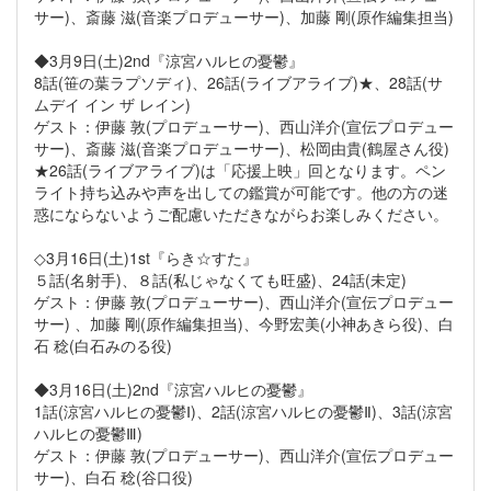
サー)、斎藤 滋(音楽プロデューサー)、加藤 剛(原作編集担当)
◆3月9日(土)2nd『涼宮ハルヒの憂鬱』
8話(笹の葉ラプソディ)、26話(ライブアライブ)★、28話(サ
ムデイ イン ザ レイン)
ゲスト：伊藤 敦(プロデューサー)、西山洋介(宣伝プロデュー
サー)、斎藤 滋(音楽プロデューサー)、松岡由貴(鶴屋さん役)
★26話(ライブアライブ)は「応援上映」回となります。ペン
ライト持ち込みや声を出しての鑑賞が可能です。他の方の迷
惑にならないようご配慮いただきながらお楽しみください。
◇3月16日(土)1st『らき☆すた』
５話(名射手)、８話(私じゃなくても旺盛)、24話(未定)
ゲスト：伊藤 敦(プロデューサー)、西山洋介(宣伝プロデュー
サー) 、加藤 剛(原作編集担当)、今野宏美(小神あきら役)、白
石 稔(白石みのる役)
◆3月16日(土)2nd『涼宮ハルヒの憂鬱』
1話(涼宮ハルヒの憂鬱Ⅰ)、2話(涼宮ハルヒの憂鬱Ⅱ)、3話(涼宮
ハルヒの憂鬱Ⅲ)
ゲスト：伊藤 敦(プロデューサー)、西山洋介(宣伝プロデュー
サー)、白石 稔(谷口役)