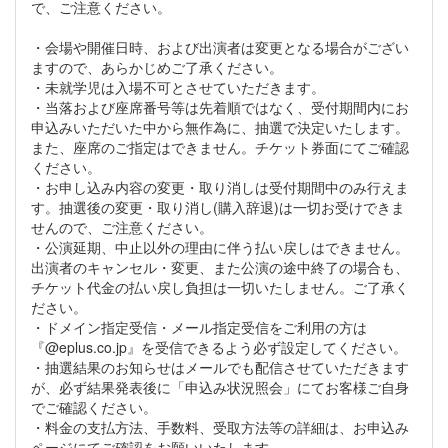
で、ご注意ください。
・会場や開催日時、および出演者は変更となる場合がござい
ますので、あらかじめご了承ください。
・未就学児は入場不可とさせていただきます。
・当落および座席番号等は先着順ではなく、受付期間内にお
申込みいただいた中から無作為に、抽選で決定いたします。
また、座席のご指定はできません。チケット券面にてご確認
ください。
・お申し込み内容の変更・取り消しは受付期間中のみ行えま
す。抽選後の変更・取り消し(購入辞退)は一切お受けできま
せんので、ご注意ください。
・公演延期、中止以外の理由に伴う払い戻しはできません。
出演者のキャンセル・変更、また公演の途中終了の場合も、
チケット代金の払い戻し負担は一切いたしません。ご了承く
ださい。
・ドメイン指定受信・メール指定受信をご利用の方は
『@eplus.co.jp』を受信できるよう必ず設定してください。
・抽選結果のお知らせはメールでも配信させていただきます
が、必ず結果発表後に「申込み状況照会」にてお客様ご自身
でご確認ください。
・料金の支払方法、手数料、受取方法等の詳細は、お申込み
ページにてご確認をお願いいたします。