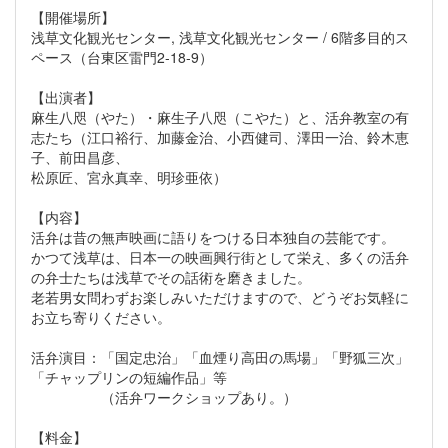
【開催場所】
浅草文化観光センター, 浅草文化観光センター / 6階多目的ス
ペース（台東区雷門2-18-9）
【出演者】
麻生八咫（やた）・麻生子八咫（こやた）と、活弁教室の有
志たち（江口裕行、加藤金治、小西健司、澤田一治、鈴木恵
子、前田昌彦、
松原匠、宮永真幸、明珍亜依）
【内容】
活弁は昔の無声映画に語りをつける日本独自の芸能です。
かつて浅草は、日本一の映画興行街として栄え、多くの活弁
の弁士たちは浅草でその話術を磨きました。
老若男女問わずお楽しみいただけますので、どうぞお気軽に
お立ち寄りください。
活弁演目：「国定忠治」「血煙り高田の馬場」「野狐三次」
「チャップリンの短編作品」等
（活弁ワークショップあり。）
【料金】