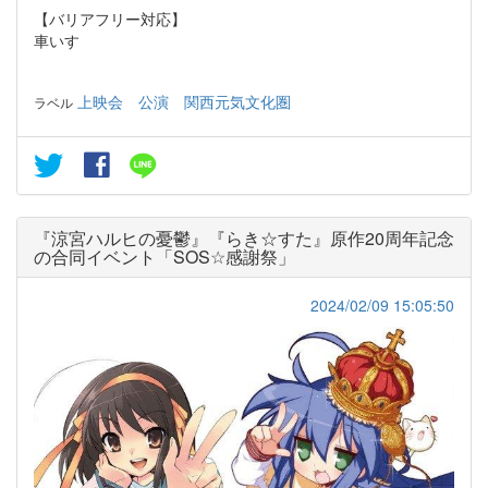
【バリアフリー対応】
車いす
上映会
公演
関西元気文化圏
ラベル
『涼宮ハルヒの憂鬱』『らき☆すた』原作20周年記念
の合同イベント「SOS☆感謝祭」
2024/02/09 15:05:50