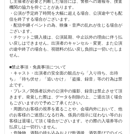
し主催者が必要と判断した場合には、警察への通報等、捜査
機関の協力を仰ぐことがあります。
・公演が予定終了時間を大幅に超える場合、公演途中でも配
信を終了する場合がございます。
・配信中継イベントの為、映像・音声の乱れが生じる場合が
ございます。
・チケットご購入後は、公演延期、中止以外の理由に伴う払
い戻しはできません。出演者のキャンセル・変更、また公演
の途中終了の場合も、視聴料の払い戻し負担は一切いたしま
せん。
■禁止事項・免責事項について
・キャスト・出演者の安全面の観点から「入り待ち、出待
ち」「待ち伏せ」「追いかけ」「盗撮、録音」等の行為は禁
止です。
・プレス／関係者以外の公演中の撮影、録音は禁止させて頂
きます。発覚した際は、データを削除の上、ご退出頂く場合
もございますので予めご了承ください。
・周囲のお客様の視界を遮ることや、会場内外において、他
のお客様のご迷惑になる行為、係員の指示に従わない等のお
客様は退場して頂く場合がございます。その際の入場券等の
払戻しは一切行いません。
・危険物、酒類の持ち込みおよび飲酒後、酒気帯びでのイベ