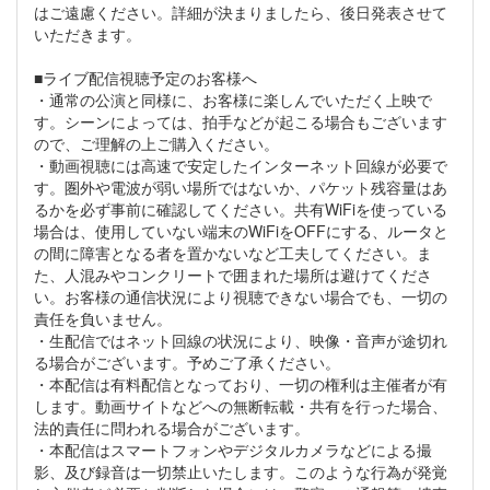
はご遠慮ください。詳細が決まりましたら、後日発表させて
いただきます。
■ライブ配信視聴予定のお客様へ
・通常の公演と同様に、お客様に楽しんでいただく上映で
す。シーンによっては、拍手などが起こる場合もございます
ので、ご理解の上ご購入ください。
・動画視聴には高速で安定したインターネット回線が必要で
す。圏外や電波が弱い場所ではないか、パケット残容量はあ
るかを必ず事前に確認してください。共有WiFiを使っている
場合は、使用していない端末のWiFiをOFFにする、ルータと
の間に障害となる者を置かないなど工夫してください。ま
た、人混みやコンクリートで囲まれた場所は避けてくださ
い。お客様の通信状況により視聴できない場合でも、一切の
責任を負いません。
・生配信ではネット回線の状況により、映像・音声が途切れ
る場合がございます。予めご了承ください。
・本配信は有料配信となっており、一切の権利は主催者が有
します。動画サイトなどへの無断転載・共有を行った場合、
法的責任に問われる場合がございます。
・本配信はスマートフォンやデジタルカメラなどによる撮
影、及び録音は一切禁止いたします。このような行為が発覚