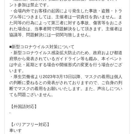
ント参加は禁止です。
・会場内外でお客様の起因により発生した事故・盗難・トラ
ブル等につきましては、主催者は一切責任を負いません。ま
た同等の行為によって第三者に対する事故、傷害等をおこさ
れた場合は、当事者間で問題解決をして頂きます。主催者は
協議等、問題解決には一切関与致しません。
■新型コロナウイルス対策について
・新型コロナウイルス感染拡大防止のため、政府および都道
府県から発表されているガイドライン等も鑑み、本イベント
は中止・延期とする場合や開催形式の変更を行う場合がござ
います。
・厚生労働省より2023年3月13日以降、マスクの着用は個人
の判断に委ねるとの発表がされておりますので、ご自身の判
断でマスクの着用をお願いいたします。また、声出しについ
ても問題ございません。
【外国語対応】
-
【バリアフリー対応】
車いす