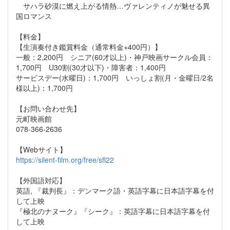
サハラ砂漠に燃え上がる情熱…ヴァレンティノが魅せる異
国ロマンス
【料金】
【生演奏付き鑑賞料金（通常料金+400円）】
一般：2,200円 シニア(60才以上)・神戸映画サークル会員：
1,700円 U30割(30才以下)・障害者：1,400円
サービスデー(水曜日)：1,700円 いっしょ割(月・金曜日/2名
様以上)：1,700円
【お問い合わせ先】
元町映画館
078-366-2636
【Webサイト】
https://silent-film.org/free/sfl22
【外国語対応】
英語, 『裁判長』：デンマーク語・英語字幕に日本語字幕を付
して上映
『極北のナヌーク』『シーク』：英語字幕に日本語字幕を付
して上映