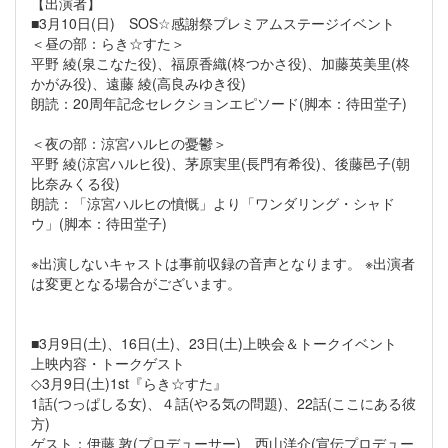
【出演者】
■3月10日(日) SOS☆感謝祭プレミアムステージイベント
＜昼の部：らき☆すた＞
平野 綾(泉こなた役)、福原香織(柊つかさ役)、加藤英美里(柊
かがみ役)、遠藤 綾(高良みゆき役)
朗読：20周年記念セレクションエピソード(脚本：待田堂子)
＜夜の部：涼宮ハルヒの憂鬱＞
平野 綾(涼宮ハルヒ役)、茅原実里(長門有希役)、後藤邑子(朝
比奈みくる役)
朗読：「涼宮ハルヒの憤慨」より「ワンダリング・シャド
ウ」(脚本：待田堂子)
※出演しないキャストは事前収録の音声となります。 ※出演者
は変更となる場合がございます。
■3月9日(土)、16日(土)、23日(土)上映会＆トークイベント
上映内容・トークゲスト
◇3月9日(土)1st『らき☆すた』
1話(つっぱしる女)、４話(やる気の問題)、22話(ここにある彼
方)
ゲスト：伊藤 敦(プロデューサー)、西山洋介(宣伝プロデュー