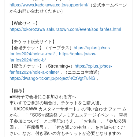
https://wwws.kadokawa.co.jp/support/mf/
（公式ホームページ
からお問い合わせください）
【Webサイト】
https://tokorozawa-sakuratown.com/event/sos-fanfes.html
【チケット販売サイト】
【会場チケット】（イープラス）
https://eplus.jp/sos-
fanfes2024/hole-a-real/
，
https://eplus.jp/sos-
fanfes2024/hole-b/
【配信チケット】（Streaming+）
https://eplus.jp/sos-
fanfes2024/hole-a-online/
，（ニコニコ生放送）
https://dwango-ticket.jp/project/4CzVgtP8NG
，
【備考】
■車椅子で会場にご参加される方へ
車いすでご参加の場合は、チケットをご購入後、
「KADOKAWA カスタマーサポート」の問い合わせ フォー ム
から、 「『SOS☆感謝祭プレミアムステージイベント』 車椅
子参加について」とご明記のうえ、 「お名前」、「参加公演
回」、「座席番号」、「付き添いの有無」、をお知らせくだ
さい。なお、付き添いの方もチケットが必要となりますの