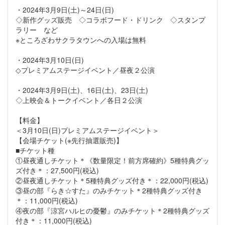
・2024年3月9日(土)～24日(日)
◇新作グッズ販売 ◇コラボフード・ドリンク ◇スタンプ
ラリー など
※ところざわサクラタウンへの入場は無料
・2024年3月10日(日)
◇プレミアムステージイベント／昼夜２公演
・2024年3月9日(土)、16日(土)、23日(土)
◇上映会＆トークイベント／各日２公演
【料金】
＜3月10日(日)プレミアムステージイベント＞
【会場チケット(※先行抽選販売)】
■チケット種
①昼夜通しチケット＊《数量限定！前方席確約》5種特典グッ
ズ付き＊：27,500円(税込)
②昼夜通しチケット＊5種特典グッズ付き＊：22,000円(税込)
③昼の部『らき☆すた』のみチケット＊2種特典グッズ付き
＊：11,000円(税込)
④夜の部『涼宮ハルヒの憂鬱』のみチケット＊2種特典グッズ
付き＊：11,000円(税込)