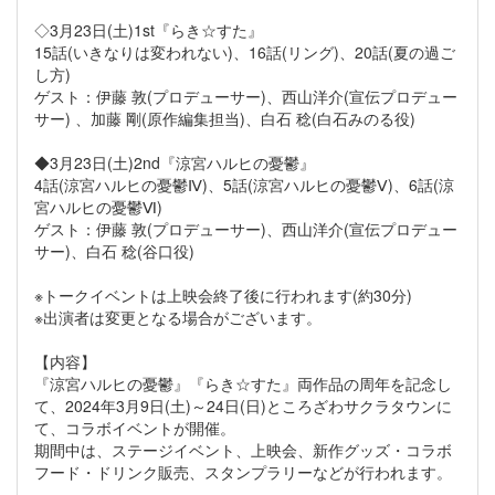
◇3月23日(土)1st『らき☆すた』
15話(いきなりは変われない)、16話(リング)、20話(夏の過ご
し方)
ゲスト：伊藤 敦(プロデューサー)、西山洋介(宣伝プロデュー
サー) 、加藤 剛(原作編集担当)、白石 稔(白石みのる役)
◆3月23日(土)2nd『涼宮ハルヒの憂鬱』
4話(涼宮ハルヒの憂鬱Ⅳ)、5話(涼宮ハルヒの憂鬱Ⅴ)、6話(涼
宮ハルヒの憂鬱Ⅵ)
ゲスト：伊藤 敦(プロデューサー)、西山洋介(宣伝プロデュー
サー)、白石 稔(谷口役)
※トークイベントは上映会終了後に行われます(約30分)
※出演者は変更となる場合がございます。
【内容】
『涼宮ハルヒの憂鬱』『らき☆すた』両作品の周年を記念し
て、2024年3月9日(土)～24日(日)ところざわサクラタウンに
て、コラボイベントが開催。
期間中は、ステージイベント、上映会、新作グッズ・コラボ
フード・ドリンク販売、スタンプラリーなどが行われます。