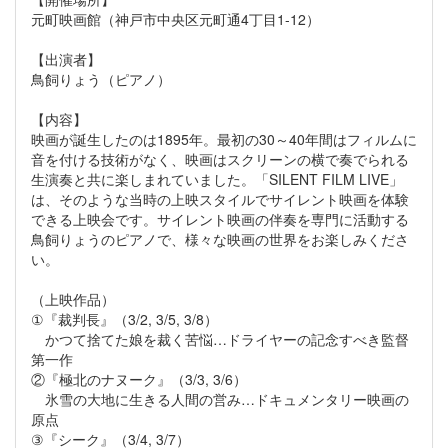
元町映画館（神戸市中央区元町通4丁目1-12）
【出演者】
鳥飼りょう（ピアノ）
【内容】
映画が誕生したのは1895年。最初の30～40年間はフィルムに
音を付ける技術がなく、映画はスクリーンの横で奏でられる
生演奏と共に楽しまれていました。「SILENT FILM LIVE」
は、そのような当時の上映スタイルでサイレント映画を体験
できる上映会です。サイレント映画の伴奏を専門に活動する
鳥飼りょうのピアノで、様々な映画の世界をお楽しみくださ
い。
（上映作品）
①『裁判長』（3/2, 3/5, 3/8）
かつて捨てた娘を裁く苦悩…ドライヤーの記念すべき監督
第一作
②『極北のナヌーク』（3/3, 3/6）
氷雪の大地に生きる人間の営み…ドキュメンタリー映画の
原点
③『シーク』（3/4, 3/7）