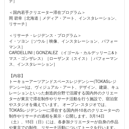
チ］
＜国内若手クリエーター滞在プログラム＞
岡 碧幸［北海道｜メディア・アート、インスタレーション、
リサーチ］
＜リサーチ・レジデンス・プログラム＞
イ・ソヨン［ソウル｜映像、インスタレーション、パフォー
マンス］
CARDELLINI | GONZALEZ （イゴール・カルデッリーニ&ト
マス・ゴンザレス）［ローザンヌ（スイス）｜パフォーマン
ス、インスタレーション］
【内容】
トーキョーアーツアンドスペースレジデンシー(TOKASレジ
デンシー)は、ヴィジュアル・アート、デザイン、建築、キュ
レーションといった創造的分野で活躍する国内外のクリエー
ターが東京で滞在制作やリサーチ活動を行う施設で、宿泊室
やスタジオを備えています。 オープン･スタジオでは、
TOKASレジデンシーに滞在する国内外10名のクリエーターの
制作やリサーチの過程を展示・公開します。3月14日
（土）、15日（日）には、各参加クリエーターが自身の作品
や東京での制作、リサーチ活動についてトークを行います。