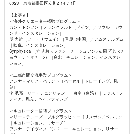
0023 東京都墨田区立川2-14-7-1F
【出演者】
＜海外クリエーター招聘プログラム＞
ガン・ドンフン［フランクフルト（ドイツ）／ソウル｜サウ
ンド・インスタレーション］
胡 力維（フー・リウェイ）［重慶（中国）／アムステルダム
｜映像、インスタレーション］
Synphysica （方 志軒 <ファン・チーシュアン> & 周 巧其 <チ
ョウ・チャオチー>）［台北｜キュレーション、インスタレー
ション］
＜二都市間交流事業プログラム＞
アンナ＝マリア・バリント［バーゼル｜ドローイング、彫
刻］
李 承亮（リー・チェンリャン）［台南（台湾）｜ミクストメ
ディア、彫刻、ペインティング］
＜キュレーター招聘プログラム＞
マリー＝テレーズ・ブルグラッヒャー［リスボン／ベルリン
｜キュレーション、リサーチ］
アンナ・デイヴィス［シドニー｜キュレーション、リサー