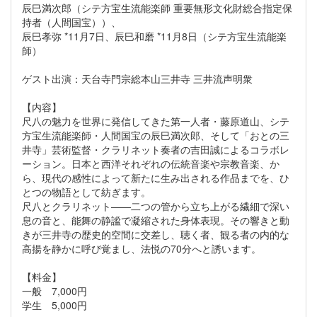
辰巳満次郎（シテ方宝生流能楽師 重要無形文化財総合指定保
持者（人間国宝））、
辰巳孝弥 *11月7日、辰巳和磨 *11月8日（シテ方宝生流能楽
師）
ゲスト出演：天台寺門宗総本山三井寺 三井流声明衆
【内容】
尺八の魅力を世界に発信してきた第一人者・藤原道山、シテ
方宝生流能楽師・人間国宝の辰巳満次郎、そして「おとの三
井寺」芸術監督・クラリネット奏者の吉田誠によるコラボレ
ーション。日本と西洋それぞれの伝統音楽や宗教音楽、か
ら、現代の感性によって新たに生み出される作品までを、ひ
とつの物語として紡ぎます。
尺八とクラリネット――二つの管から立ち上がる繊細で深い
息の音と、能舞の静謐で凝縮された身体表現。その響きと動
きが三井寺の歴史的空間に交差し、聴く者、観る者の内的な
高揚を静かに呼び覚まし、法悦の70分へと誘います。
【料金】
一般 7,000円
学生 5,000円