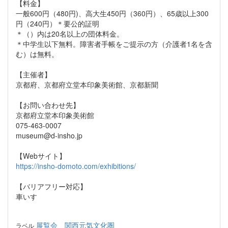
【料金】
一般600円（480円)、高大生450円（360円）、65歳以上300
円（240円）＊要公的証明
＊（）内は20名以上の団体料金。
＊中学生以下無料。障害者手帳をご提示の方（介護者1名を含
む）は無料。
【主催者】
京都府、京都府立堂本印象美術館、京都新聞
【お問い合わせ先】
京都府立堂本印象美術館
075-463-0007
museum@d-insho.jp
【Webサイト】
https://insho-domoto.com/exhibitions/
【バリアフリー対応】
車いす
展覧会
関西元気文化圏
ラベル