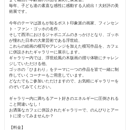
毎年、子ども達の素直な感性に感動する人続出！大好評の美
術展です。
今年のテーマは誰もが知るポスト印象派の画家、フィンセン
ト・ファン・ゴッホの名作、
そして西洋におけるジャポニズムのきっかけとなり、ゴッホ
が憧れた日本の大衆芸術である浮世絵、
これらの絵画の模写やアレンジを加えた模写作品を、カフェ
に併設されたギャラリーに展示します。
ギャラリー内では、浮世絵風の木版画の摺り体験にチャレン
ジしていただける他、
ゴッホの「ひまわり」をテーマに一つの作品を皆で一緒に制
作していくコーナーもご用意しています。
どなたでもご参加いただけますので、お気軽にギャラリーを
のぞいてみてください。
ギャラリー内に満ちるアート好きのエネルギーに圧倒される
こと間違いなし！
お洒落なカフェに併設されたギャラリーで、のんびりとアー
トに浸ってみませんか？
【料金】