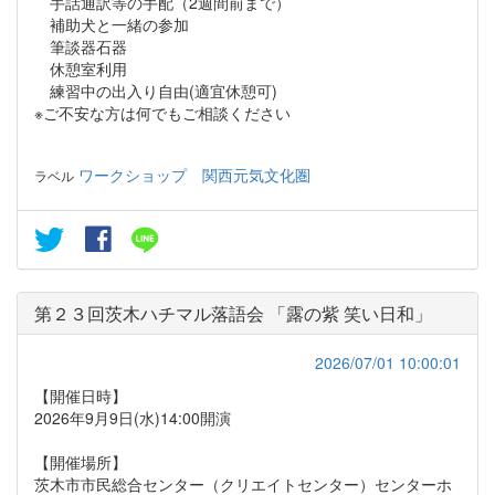
手話通訳等の手配（2週間前まで）
補助犬と一緒の参加
筆談器石器
休憩室利用
練習中の出入り自由(適宜休憩可)
※ご不安な方は何でもご相談ください
ワークショップ
関西元気文化圏
ラベル
第２３回茨木ハチマル落語会 「露の紫 笑い日和」
2026/07/01 10:00:01
【開催日時】
2026年9月9日(水)14:00開演
【開催場所】
茨木市市民総合センター（クリエイトセンター）センターホ