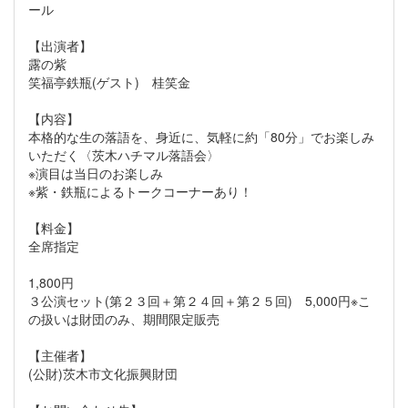
ール
【出演者】
露の紫
笑福亭鉄瓶(ゲスト) 桂笑金
【内容】
本格的な生の落語を、身近に、気軽に約「80分」でお楽しみ
いただく〈茨木ハチマル落語会〉
※演目は当日のお楽しみ
※紫・鉄瓶によるトークコーナーあり！
【料金】
全席指定
1,800円
３公演セット(第２３回＋第２４回＋第２５回) 5,000円※こ
の扱いは財団のみ、期間限定販売
【主催者】
(公財)茨木市文化振興財団