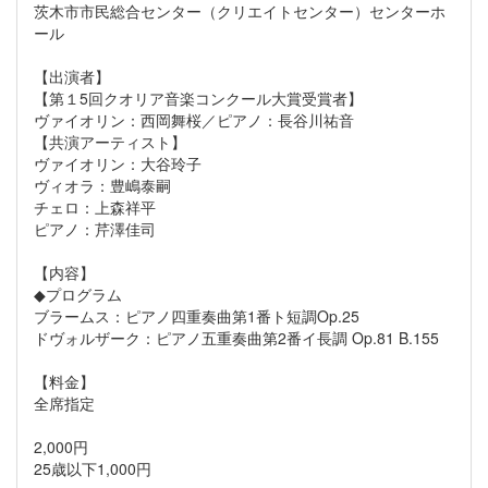
茨木市市民総合センター（クリエイトセンター）センターホ
ール
【出演者】
【第１5回クオリア音楽コンクール大賞受賞者】
ヴァイオリン：西岡舞桜／ピアノ：長谷川祐音
【共演アーティスト】
ヴァイオリン：大谷玲子
ヴィオラ：豊嶋泰嗣
チェロ：上森祥平
ピアノ：芹澤佳司
【内容】
◆プログラム
ブラームス：ピアノ四重奏曲第1番ト短調Op.25
ドヴォルザーク：ピアノ五重奏曲第2番イ長調 Op.81 B.155
【料金】
全席指定
2,000円
25歳以下1,000円