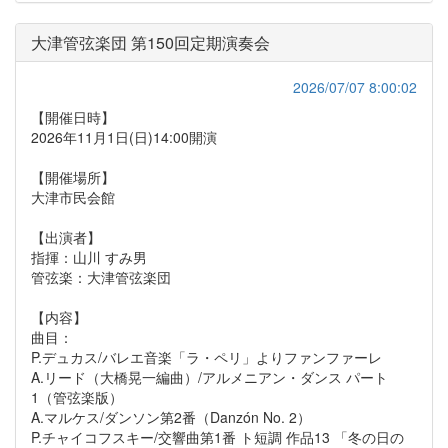
大津管弦楽団 第150回定期演奏会
2026/07/07 8:00:02
【開催日時】
2026年11月1日(日)14:00開演
【開催場所】
大津市民会館
【出演者】
指揮：山川 すみ男
管弦楽：大津管弦楽団
【内容】
曲目：
P.デュカス/バレエ音楽「ラ・ペリ」よりファンファーレ
A.リード（大橋晃一編曲）/アルメニアン・ダンス パート
1（管弦楽版）
A.マルケス/ダンソン第2番（Danzón No. 2）
P.チャイコフスキー/交響曲第1番 ト短調 作品13 「冬の日の