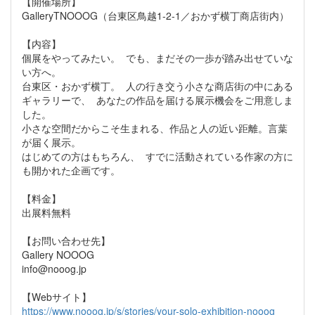
【開催場所】
GalleryTNOOOG（台東区鳥越1-2-1／おかず横丁商店街内）
【内容】
個展をやってみたい。 でも、まだその一歩が踏み出せていな
い方へ。
台東区・おかず横丁。 人の行き交う小さな商店街の中にある
ギャラリーで、 あなたの作品を届ける展示機会をご用意しま
した。
小さな空間だからこそ生まれる、作品と人の近い距離。言葉
が届く展示。
はじめての方はもちろん、 すでに活動されている作家の方に
も開かれた企画です。
【料金】
出展料無料
【お問い合わせ先】
Gallery NOOOG
info@nooog.jp
【Webサイト】
https://www.nooog.jp/s/stories/your-solo-exhibition-nooog