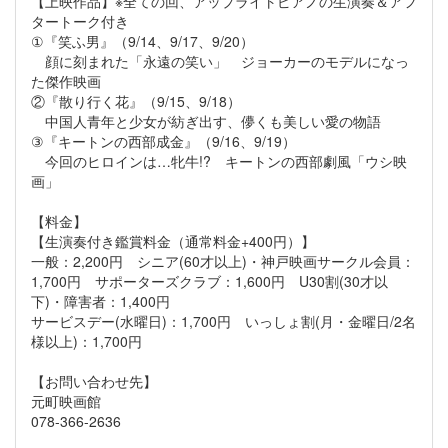
【上映作品】※全ての回、アップライトピアノの生演奏＆アフ
タートーク付き
①『笑ふ男』（9/14、9/17、9/20）
顔に刻まれた「永遠の笑い」 ジョーカーのモデルになっ
た傑作映画
②『散り行く花』（9/15、9/18）
中国人青年と少女が紡ぎ出す、儚くも美しい愛の物語
③『キートンの西部成金』（9/16、9/19）
今回のヒロインは…牝牛!? キートンの西部劇風「ウシ映
画」
【料金】
【生演奏付き鑑賞料金（通常料金+400円）】
一般：2,200円 シニア(60才以上)・神戸映画サークル会員：
1,700円 サポーターズクラブ：1,600円 U30割(30才以
下)・障害者：1,400円
サービスデー(水曜日)：1,700円 いっしょ割(月・金曜日/2名
様以上)：1,700円
【お問い合わせ先】
元町映画館
078-366-2636