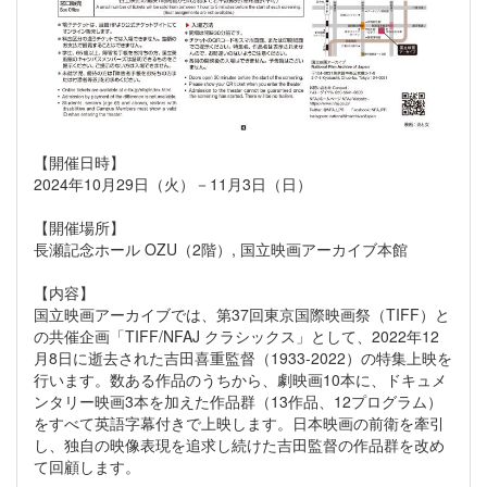
【開催日時】
2024年10月29日（火）－11月3日（日）
【開催場所】
長瀬記念ホール OZU（2階）, 国立映画アーカイブ本館
【内容】
国立映画アーカイブでは、第37回東京国際映画祭（TIFF）と
の共催企画「TIFF/NFAJ クラシックス」として、2022年12
月8日に逝去された吉田喜重監督（1933-2022）の特集上映を
行います。数ある作品のうちから、劇映画10本に、ドキュメ
ンタリー映画3本を加えた作品群（13作品、12プログラム）
をすべて英語字幕付きで上映します。日本映画の前衛を牽引
し、独自の映像表現を追求し続けた吉田監督の作品群を改め
て回顧します。